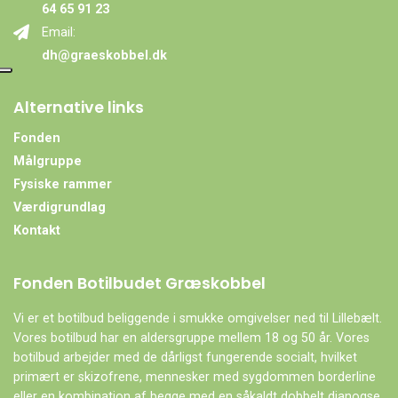
64 65 91 23
Email:
dh@graeskobbel.dk
Alternative links
Fonden
Målgruppe
Fysiske rammer
Værdigrundlag
Kontakt
Fonden Botilbudet Græskobbel
Vi er et botilbud beliggende i smukke omgivelser ned til Lillebælt.
Vores botilbud har en aldersgruppe mellem 18 og 50 år. Vores
botilbud arbejder med de dårligst fungerende socialt, hvilket
primært er skizofrene, mennesker med sygdommen borderline
eller en kombination af begge med en såkaldt dobbelt dianogse.