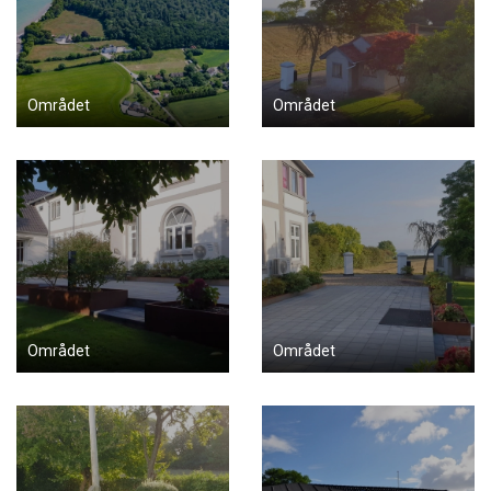
Området
Området
Området
Området