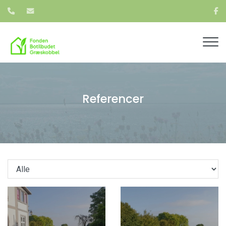
Gå
til
hovedindhold
Referencer