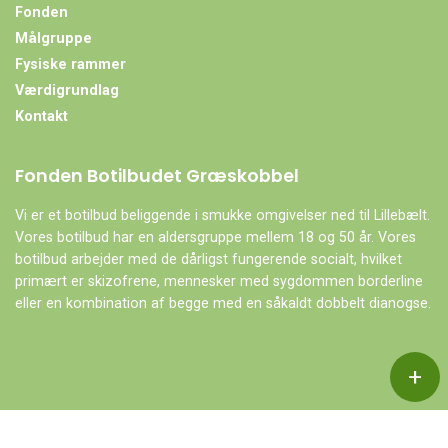
Fonden
Målgruppe
Fysiske rammer
Værdigrundlag
Kontakt
Fonden Botilbudet Græskobbel
Vi er et botilbud beliggende i smukke omgivelser ned til Lillebælt.
Vores botilbud har en aldersgruppe mellem 18 og 50 år. Vores
botilbud arbejder med de dårligst fungerende socialt, hvilket
primært er skizofrene, mennesker med sygdommen borderline
eller en kombination af begge med en såkaldt dobbelt dianogse.
+
Copyright © 2026 - Fonden Botilbudet Græskobbel
, CVR 27842941
|
Privatlivspolitik
|
Cookiepolitik