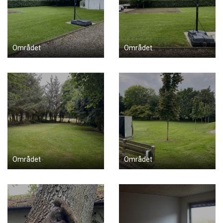
Området
Området
Området
Området