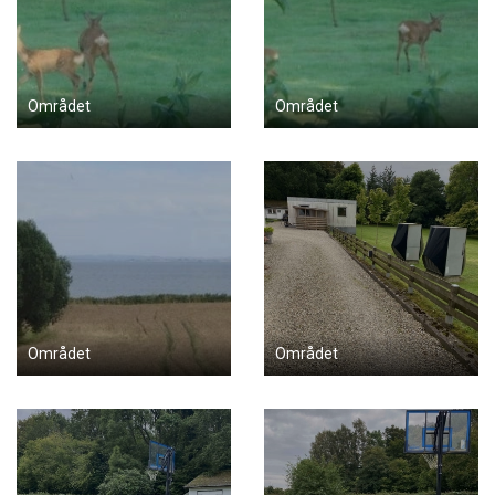
Området
Området
Området
Området