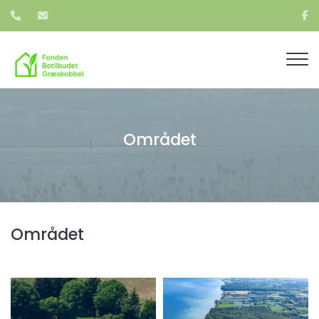
Gå
til
hovedindhold
Området
Området