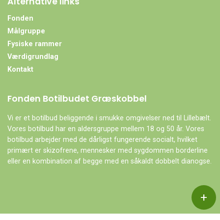
Alternative links
Fonden
Målgruppe
Fysiske rammer
Værdigrundlag
Kontakt
Fonden Botilbudet Græskobbel
Vi er et botilbud beliggende i smukke omgivelser ned til Lillebælt.
Vores botilbud har en aldersgruppe mellem 18 og 50 år. Vores
botilbud arbejder med de dårligst fungerende socialt, hvilket
primært er skizofrene, mennesker med sygdommen borderline
eller en kombination af begge med en såkaldt dobbelt dianogse.
+
Copyright © 2026 - Fonden Botilbudet Græskobbel
, CVR 27842941
|
Privatlivspolitik
|
Cookiepolitik