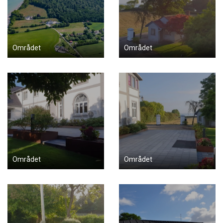
Området
Området
Området
Området