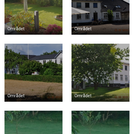
Området
Området
Området
Området