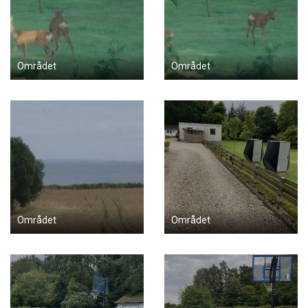
Området
Området
Området
Området