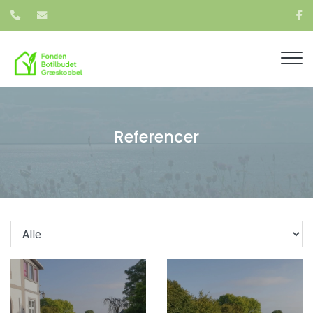
Gå
til
hovedindhold
Referencer