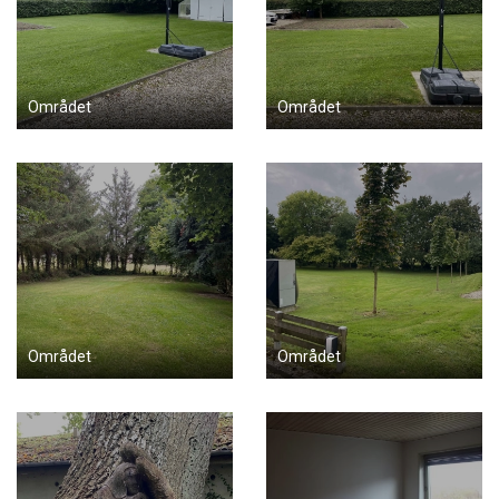
Området
Området
Området
Området