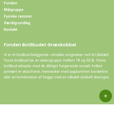
Fonden
Målgruppe
Fysiske rammer
Værdigrundlag
Kontakt
Fonden Botilbudet Græskobbel
Vi er et botilbud beliggende i smukke omgivelser ned til Lillebælt.
Vores botilbud har en aldersgruppe mellem 18 og 50 år. Vores
botilbud arbejder med de dårligst fungerende socialt, hvilket
primært er skizofrene, mennesker med sygdommen borderline
eller en kombination af begge med en såkaldt dobbelt dianogse.
+
Copyright © 2026 - Fonden Botilbudet Græskobbel
, CVR 27842941
|
Privatlivspolitik
|
Cookiepolitik