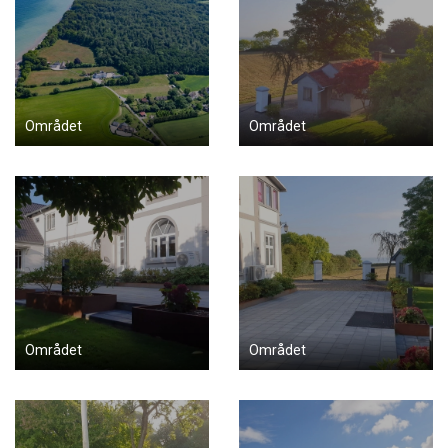
Området
Området
Området
Området