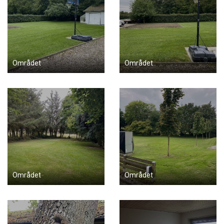
Området
Området
Området
Området