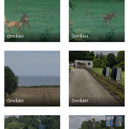
Området
Området
Området
Området