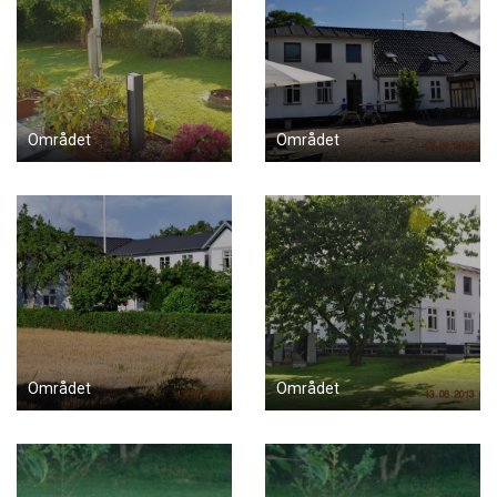
Området
Området
Området
Området