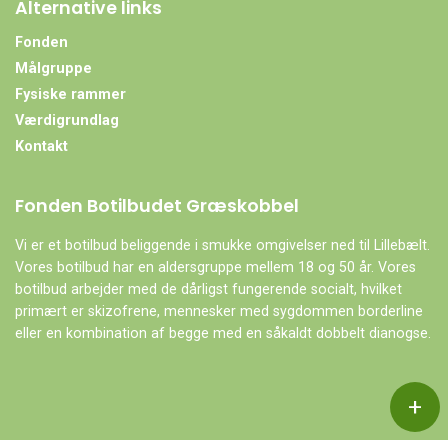
Alternative links
Fonden
Målgruppe
Fysiske rammer
Værdigrundlag
Kontakt
Fonden Botilbudet Græskobbel
Vi er et botilbud beliggende i smukke omgivelser ned til Lillebælt.
Vores botilbud har en aldersgruppe mellem 18 og 50 år. Vores
botilbud arbejder med de dårligst fungerende socialt, hvilket
primært er skizofrene, mennesker med sygdommen borderline
eller en kombination af begge med en såkaldt dobbelt dianogse.
+
Copyright © 2026 - Fonden Botilbudet Græskobbel
, CVR 27842941
|
Privatlivspolitik
|
Cookiepolitik