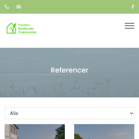
Gå
til
hovedindhold
Referencer